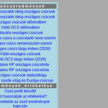
s ú c s e r e d m é n y e k
osszabb ideig országos csúcsok
osszabb ideig országos csúcsok
szágos csúcsok időrendben
Váltó OCS időrendben
ktuális országos csúcsok
 csúcs a csúcstartó neve szerint
os csúcs versenyszám szerint
gos csúcs tárgy évben (2026)
Váltó országos csúcsok
ltó OCS tárgy évben (2026)
talos HP országos csúcslista
talos RP országos csúcslista
zágos csúcsok statisztikája
 úszók világ és Európa csúcsai
 m é n y e k _ é r t é k e l é s e
Úszó profil készítő
rt használják az értékelést?
evételek az úszó eredmények
kapcsán