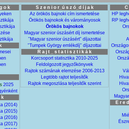
 g o k
S z e n i o r_ú s z ó_d í j a k
C 
yeken
Az örökös bajnoki cím ismertetése
HP legh
ztikája
Örökös bajnokok és várományosok
RP legh
sztikája
Örökös bajnokok
Or
ezése
Magyar szenior úszásért díj ismertetése
ztikája
"Magyar szenior úszásért" díjazottai
A
k
"Tumpek György emlékdíj" díjazottai
Országos
mesei
R a j t _ s t a t i s z t i k á k
Ország
ben
Korcsoport statisztika 2010-2025
Orszá
ben
Feldolgozott jegyzőkönyvek
Rajtok számának elemzése 2006-2013
Vá
Legtöbb rajtot teljesítők
Hiva
Rajtok megoszlása teljesítők szerint
Hiva
s
2025
Ors
yénként
Magyar
e k
E r e d
ka (2014)
ka (2015)
Mié
ka (2016)
Észr
ka (2017)