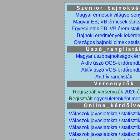
S z e n i o r _ b a j n o k s á
Magyar érmesek világversen
Magyar EB, VB érmesek statis
Egyesületek EB, VB érem stati
Bajnoki eredmények lekérd
Országos bajnoki címek statis
Ú s z ó _ r a n g l i s t á 
Magyar úszóbajnokságok ér
Aktív úszó OCS-k időrend
Aktív úszó VCS-k időrend
Archív ranglisták
V e r s e n y z ő k
Regisztrált versenyzők
2026
é
Regisztrált
egyesületenként
meg
O n l i n e _ k é r d ő í v 
Válaszok javaslatokra /
statiszti
Válaszok javaslatokra /
statiszti
Válaszok javaslatokra /
statiszti
Válaszok javaslatokra /
statiszti