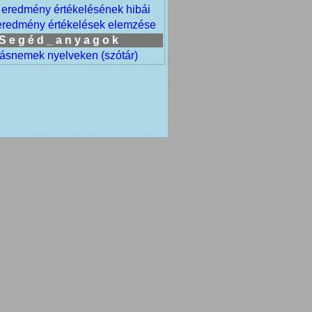
 eredmény értékelésének hibái
eredmény értékelések elemzése
S e g é d _ a n y a g o k
ásnemek nyelveken (szótár)