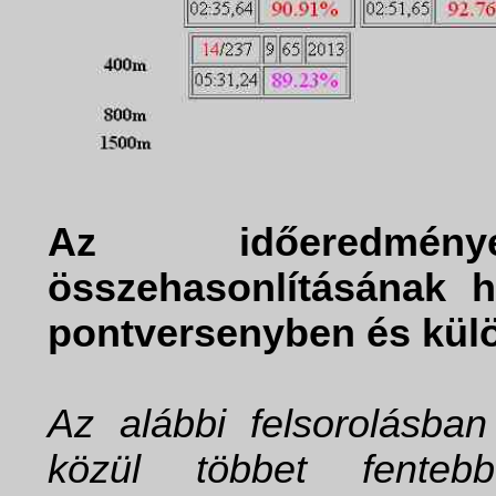
Az időeredmén
összehasonlításának h
pontversenyben és kül
Az alábbi felsorolásban
közül többet fenteb