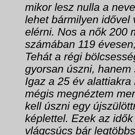
mikor lesz nulla a nev
lehet bármilyen idővel
elérni. Nos a nők 200 
számában 119 évesen, 
Tehát a régi bölcsesség
gyorsan úszni, hanem s
Igaz a 25 év alattiakra
mégis megnéztem menn
kell úszni egy újszülö
képlettel. Ezek az idő
vlágcsúcs bár legtöbbs