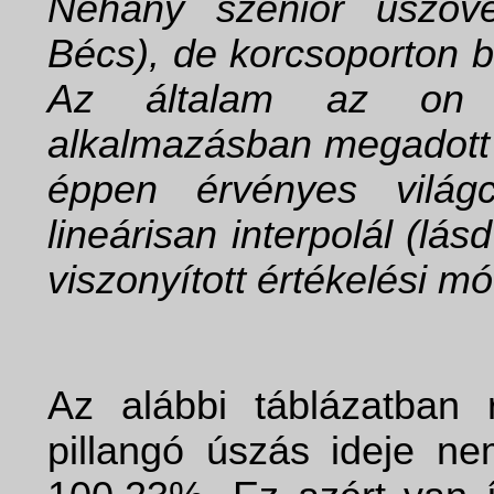
Néhány szenior úszóve
Bécs), de korcsoporton b
Az általam az on li
alkalmazásban megadott é
éppen érvényes világ
lineárisan interpolál (lá
viszonyított értékelési mó
Az alábbi táblázatban
pillangó úszás ideje ne