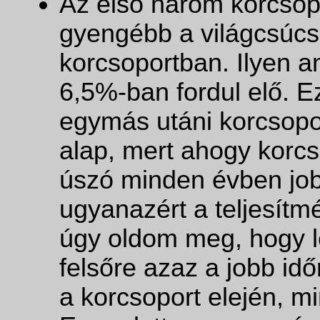
Az első három korcsop
gyengébb a világcsúcs
korcsoportban. Ilyen a
6,5%-ban fordul elő. 
egymás utáni korcsopor
alap, mert ahogy korcs
úszó minden évben jobb
ugyanazért a teljesítmé
úgy oldom meg, hogy l
felsőre azaz a jobb id
a korcsoport elején, mi