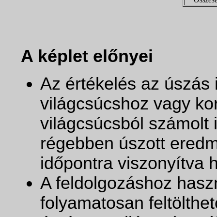
A képlet előnyei
Az értékelés az úszás
világcsúcshoz vagy kor
világcsúcsból számolt 
régebben úszott eredm
időpontra viszonyítva h
A feldolgozáshoz haszn
folyamatosan feltölthe