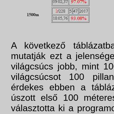
A következő táblázatb
mutatják ezt a jelenség
világcsúcs jobb, mint 1
világcsúcsot 100 pil
érdekes ebben a táblá
úszott első 100 méteres
választotta ki a progra