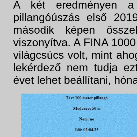
A két eredményen a
pillangóúszás első 201
második képen ősszel
viszonyítva. A FINA 1000
világcsúcs volt, mint ahog
lekérdező nem tudja ezt
évet lehet beállítani, hó