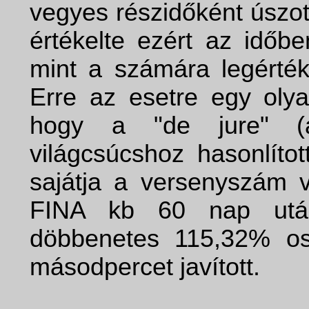
vegyes részidőként úszot
értékelte ezért az időbe
mint a számára legérté
Erre az esetre egy olyan
hogy a "de jure" (a
világcsúcshoz hasonlíto
sajátja a versenyszám v
FINA kb 60 nap után 
döbbenetes 115,32% os
másodpercet javított.