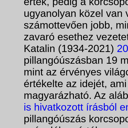
érték, pedig a korcsop
ugyanolyan közel van v
számottevően jobb, min
zavaró esethez vezetet
Katalin (1934-2021)
20
pillangóúszásban 19 m
mint az érvényes világ
értékelte az idejét, a
magyarázható. Az aláb
is hivatkozott írásból 
pillangóúszás korcsopo