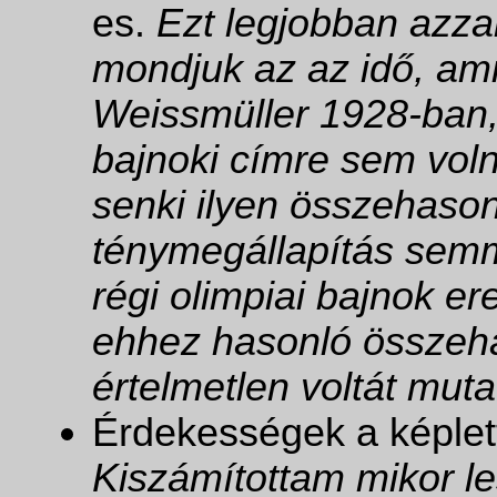
es.
Ezt legjobban azzal 
mondjuk az az idő, ami
Weissmüller 1928-ban,
bajnoki címre sem vo
senki ilyen összehasonl
ténymegállapítás semm
régi olimpiai bajnok 
ehhez hasonló összehas
értelmetlen voltát muta
Érdekességek a képlet
Kiszámítottam mikor l