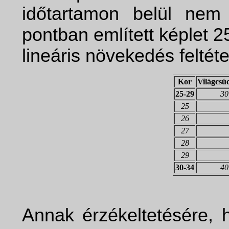
időtartamon belül nem
pontban említett képlet 2
lineáris növekedés feltét
Kor
Világcsú
25-29
30
25
26
27
28
29
30-34
40
Annak érzékeltetésére, h