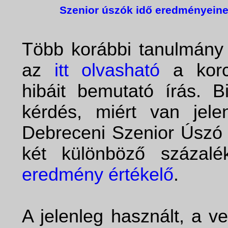
Szenior úszók idő eredményeine
Több korábbi tanulmány i
az
itt olvasható
a korcs
hibáit bemutató írás. B
kérdés, miért van jele
Debreceni Szenior Úszó 
két különböző százal
eredmény értékelő
.
A jelenleg használt, a v