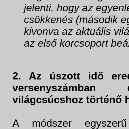
jelenti, hogy az egyen
csökkenés (második eg
kivonva az aktuális v
az első korcsoport beál
2. Az úszott idő ere
versenyszámban é
világcsúcshoz történő 
A módszer egyszerű