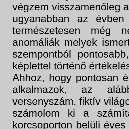
végzem visszamenőleg a
ugyanabban az évben k
természetesen még n
anomáliák melyek ismert
szempontból pontosabb,
képlettel történő értékelé
Ahhoz, hogy pontosan ér
alkalmazok, az aláb
versenyszám, fiktív világ
számolom ki a számítá
korcsoporton belüli éves l