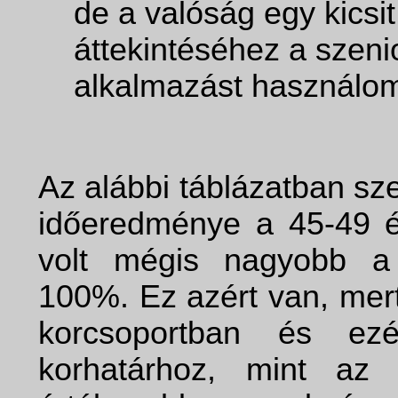
de a valóság egy kicsi
áttekintéséhez a szen
alkalmazást használo
Az alábbi táblázatban sz
időeredménye a 45-49 é
volt mégis nagyobb a
100%. Ez azért van, mert
korcsoportban és ez
korhatárhoz, mint az