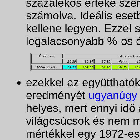
százalékos értéke szere
számolva. Ideális ese
kellene legyen. Ezzel
legalacsonyabb %-os é
Úszásnem
Az adott korc
25-29
30-34
35-39
40-44
45
100m női pille
93.33
103.57
101.76
104.74
104
ezekkel az együtthatók
eredményét
ugyanúgy 
helyes, mert ennyi idő a
világcsúcsok és nem 
mértékkel egy 1972-es