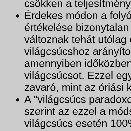
csökken a teljesítmény
Érdekes módon a foly
értékelése bizonytalan
változnak tehát utólag
világcsúcshoz arányíto
amennyiben időközben 
világcsúcsot. Ezzel egy
zavaró, mint az óriási 
A "világcsúcs paradoxo
szerint az ezzel a mód
világcsúcs esetén 100