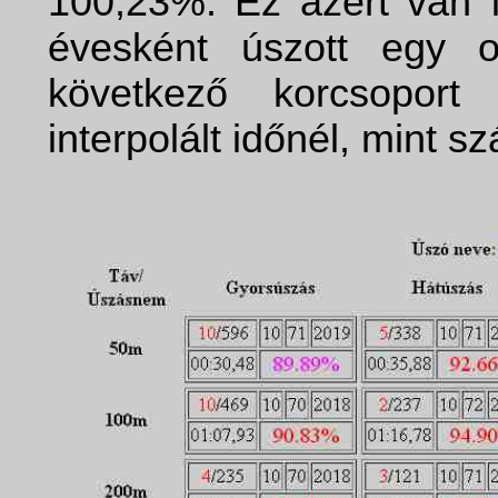
100,23%. Ez azért van í
évesként úszott egy 
következő korcsoport
interpolált időnél, mint sz