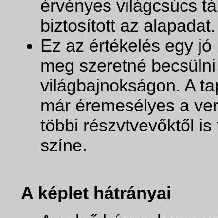
érvényes világcsúcs tá
biztosított az alapadat.
Ez az értékelés egy j
meg szeretné becsülni
világbajnokságon. A tap
már éremesélyes a ve
többi részvtvevőktől is
színe.
A képlet hátrányai