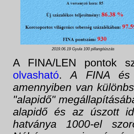
2019.06.19 Gyula 100 pillangóúszás
A FINA/LEN pontok szá
olvasható
.
A FINA és 
amennyiben van különbs
"alapidő" megállapításáb
alapidő és az úszott 
hatványa 1000-el szor