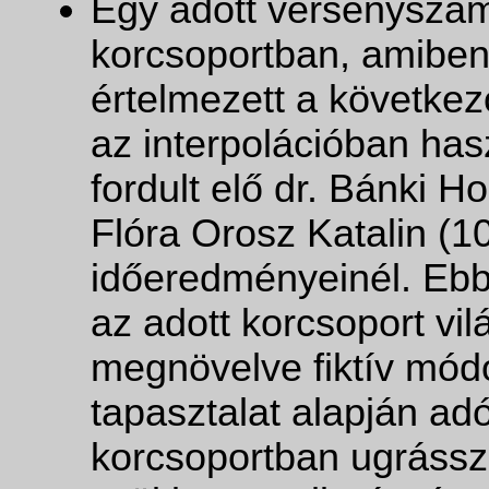
Egy adott versenyszá
korcsoportban, amibe
értelmezett a következ
az interpolációban hasz
fordult elő dr. Bánki H
Flóra Orosz Katalin (1
időeredményeinél. Ebbe
az adott korcsoport vi
megnövelve fiktív módo
tapasztalat alapján a
korcsoportban ugrássze