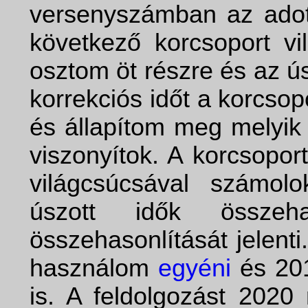
versenyszámban az adott
következő korcsoport vi
osztom öt részre és az ú
korrekciós időt a korcso
és állapítom meg melyik 
viszonyítok. A korcsopor
világcsúcsával számol
úszott idők összeha
összehasonlítását jelent
használom
egyéni
és 20
is. A feldolgozást 2020