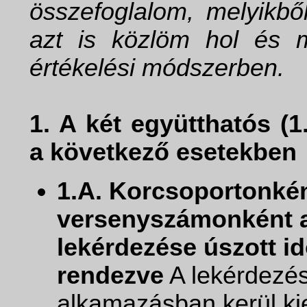
összefoglalom, melyikbő
azt is közlöm hol és mi
értékelési módszerben.
1. A két együtthatós (1
a következő esetekben
1.A. Korcsoportonké
versenyszámonként 
lekérdezése úszott i
rendezve
A lekérdezé
alkamazásban kerül ki