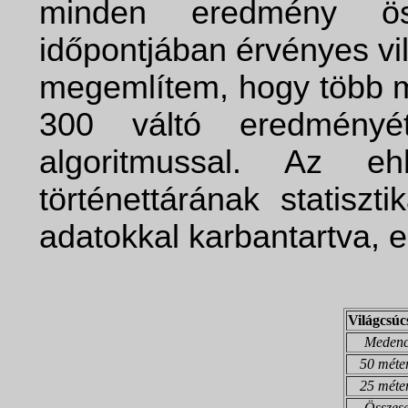
minden eredmény öss
időpontjában érvényes vi
megemlítem, hogy több m
300 váltó eredményé
algoritmussal. Az eh
történettárának statiszt
adatokkal karbantartva, e
Világcsúc
Meden
50 méte
25 méte
Összes