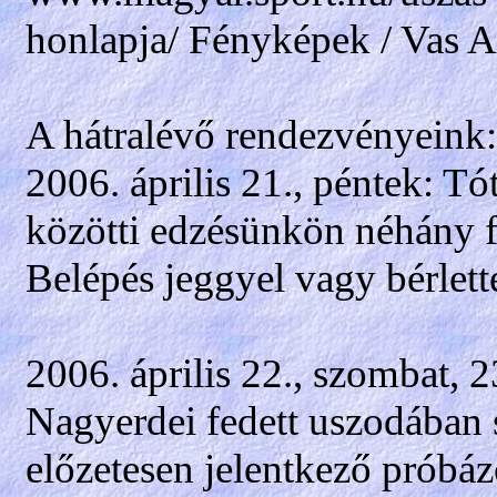
honlapja/ Fényképek / Vas A
A hátralévő rendezvényeink:
2006. április 21., péntek: 
közötti edzésünkön néhány f
Belépés jeggyel vagy bérlette
2006. április 22., szombat, 2
Nagyerdei fedett uszodában s
előzetesen jelentkező próbáz