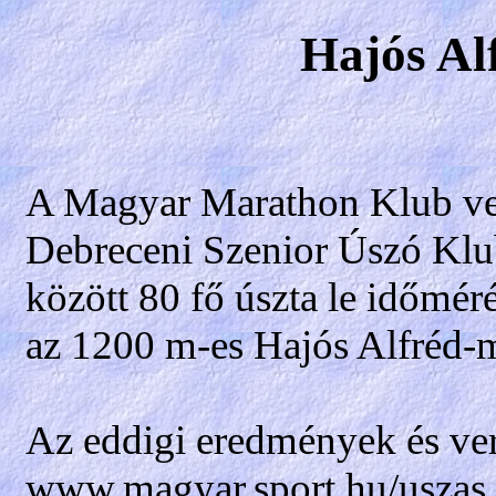
Hajós Al
A Magyar Marathon Klub ver
Debreceni Szenior Úszó Klub
között 80 fő úszta le időmér
az 1200 m-es Hajós Alfréd-m
Az eddigi eredmények és ver
www.magyar.sport.hu/uszas 