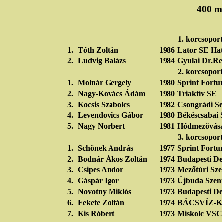
400 m.
1. korcsopor
1.
Tóth Zoltán
1986
Lator SE Ha
2.
Ludvig Balázs
1984
Gyulai Dr.Re
2. korcsopor
1.
Molnár Gergely
1980
Sprint Fortu
2.
Nagy-Kovács Ádám
1980
Triaktív SE
3.
Kocsis Szabolcs
1982
Csongrádi Se
4.
Levendovics Gábor
1980
Békéscsabai 
5.
Nagy Norbert
1981
Hódmezővásá
3. korcsopor
1.
Schönek András
1977
Sprint Fortu
2.
Bodnár Ákos Zoltán
1974
Budapesti De
3.
Csipes Andor
1973
Mezőtúri Sze
4.
Gáspár Igor
1973
Újbuda Szen
5.
Novotny Miklós
1973
Budapesti De
6.
Fekete Zoltán
1974
BÁCSVÍZ-
7.
Kis Róbert
1973
Miskolc VSC