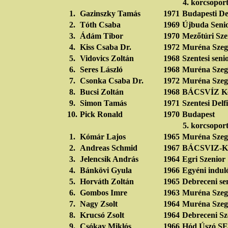
4. korcsopor
1.
Gazinszky Tamás
1971
Budapesti De
2.
Tóth Csaba
1969
Újbuda Seni
3.
Ádám Tibor
1970
Mezőtúri Sze
4.
Kiss Csaba Dr.
1972
Muréna Szeg
5.
Vidovics Zoltán
1968
Szentesi seni
6.
Seres László
1968
Muréna Szeg
7.
Csonka Csaba Dr.
1972
Muréna Szeg
8.
Bucsi Zoltán
1968
BÁCSVÍZ Ke
9.
Simon Tamás
1971
Szentesi Del
10.
Pick Ronald
1970
Budapest
5. korcsopor
1.
Kómár Lajos
1965
Muréna Szeg
2.
Andreas Schmid
1967
BÁCSVIZ-
3.
Jelencsik András
1964
Egri Szenior
4.
Bánkövi Gyula
1966
Egyéni indul
5.
Horváth Zoltán
1965
Debreceni se
6.
Gombos Imre
1963
Muréna Szeg
7.
Nagy Zsolt
1964
Muréna Szeg
8.
Krucsó Zsolt
1964
Debreceni Sz
9.
Csókay Miklós
1966
Hód Úszó SE