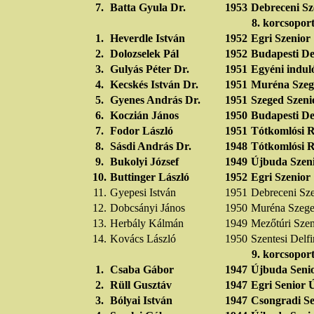
7.
Batta Gyula Dr.
1953
Debreceni Sz
8. korcsopor
1.
Heverdle István
1952
Egri Szenior
2.
Dolozselek Pál
1952
Budapesti De
3.
Gulyás Péter Dr.
1951
Egyéni indul
4.
Kecskés István Dr.
1951
Muréna Szeg
5.
Gyenes András Dr.
1951
Szeged Szeni
6.
Koczián János
1950
Budapesti De
7.
Fodor László
1951
Tótkomlósi 
8.
Sásdi András Dr.
1948
Tótkomlósi 
9.
Bukolyi József
1949
Újbuda Szen
10.
Buttinger László
1952
Egri Szenior
11.
Gyepesi István
1951
Debreceni Sz
12.
Dobcsányi János
1950
Muréna Szeg
13.
Herbály Kálmán
1949
Mezőtúri Szen
14.
Kovács László
1950
Szentesi Delf
9. korcsopor
1.
Csaba Gábor
1947
Újbuda Seni
2.
Rüll Gusztáv
1947
Egri Senior
3.
Bólyai István
1947
Csongradi Se