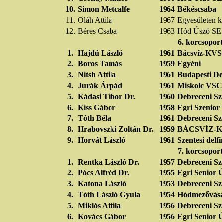
10.
Simon Metcalfe
1964
Békéscsaba
11.
Oláh Attila
1967
Egyesületen k
12.
Béres Csaba
1963
Hód Úszó SE
6. korcsopor
1.
Hajdú László
1961
Bácsvíz-KV
2.
Boros Tamás
1959
Egyéni
3.
Nitsh Attila
1961
Budapesti De
4.
Jurák Árpád
1961
Miskolc VSC
5.
Kádasi Tibor Dr.
1960
Debreceni Sz
6.
Kiss Gábor
1958
Egri Szenior
7.
Tóth Béla
1961
Debreceni Sz
8.
Hrabovszki Zoltán Dr.
1959
BÁCSVÍZ-
9.
Horvát László
1961
Szentesi delfi
7. korcsopor
1.
Rentka László Dr.
1957
Debreceni Sz
2.
Pócs Alfréd Dr.
1955
Egri Senior
3.
Katona László
1953
Debreceni Sz
4.
Tóth László Gyula
1954
Hódmezővásá
5.
Miklós Attila
1956
Debreceni Sz
6.
Kovács Gábor
1956
Egri Senior