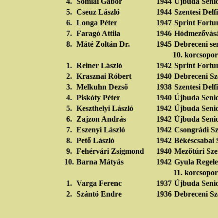
4.
Somlai Gábor
1944
Újbuda Seni
5.
Cseuz László
1944
Szentesi Del
6.
Longa Péter
1947
Sprint Fortu
7.
Faragó Attila
1946
Hódmezővásá
8.
Máté Zoltán Dr.
1945
Debreceni se
10. korcsopor
1.
Reiner László
1942
Sprint Fortu
2.
Krasznai Róbert
1940
Debreceni Sz
3.
Melkuhn Dezső
1938
Szentesi Del
4.
Piskóty Péter
1940
Újbuda Seni
5.
Keszthelyi László
1942
Újbuda Seni
6.
Zajzon András
1942
Újbuda Seni
7.
Eszenyi László
1942
Csongrádi Sz
8.
Pető László
1942
Békéscsabai 
9.
Fehérvári Zsigmond
1940
Mezőtúri Sze
10.
Barna Mátyás
1942
Gyula Regele
11. korcsopor
1.
Varga Ferenc
1937
Újbuda Seni
2.
Szántó Endre
1936
Debreceni Sz