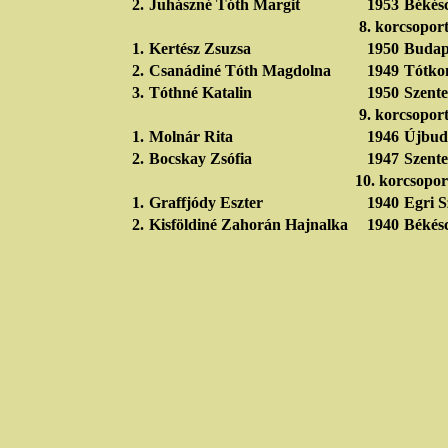
2.
Juhászné Tóth Margit
1953
Békésc
8. korcsopor
1.
Kertész Zsuzsa
1950
Budape
2.
Csanádiné Tóth Magdolna
1949
Tótko
3.
Tóthné Katalin
1950
Szente
9. korcsopor
1.
Molnár Rita
1946
Újbud
2.
Bocskay Zsófia
1947
Szente
10. korcsopor
1.
Graffjódy Eszter
1940
Egri S
2.
Kisföldiné Zahorán Hajnalka
1940
Békésc