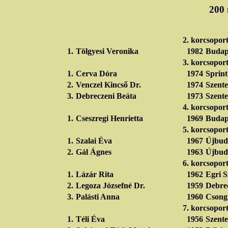
200 
2. korcsopor
1.
Tölgyesi Veronika
1982
Budape
3. korcsopor
1.
Cerva Dóra
1974
Sprin
2.
Venczel Kincső Dr.
1974
Szente
3.
Debreczeni Beáta
1973
Szente
4. korcsopor
1.
Cseszregi Henrietta
1969
Budape
5. korcsopor
1.
Szalai Éva
1967
Újbud
2.
Gál Ágnes
1963
Újbud
6. korcsopor
1.
Lázár Rita
1962
Egri S
2.
Legoza Józsefné Dr.
1959
Debrec
3.
Palásti Anna
1960
Csongr
7. korcsopor
1.
Téli Éva
1956
Szente