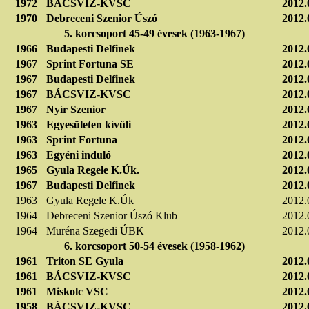
1972
BÁCSVÍZ-KVSC
2012.
1970
Debreceni Szenior Úszó
2012.
5. korcsoport 45-49 évesek (1963-1967)
1966
Budapesti Delfinek
2012.
1967
Sprint Fortuna SE
2012.
1967
Budapesti Delfinek
2012.
1967
BÁCSVIZ-KVSC
2012.
1967
Nyír Szenior
2012.
1963
Egyesületen kívüli
2012.
1963
Sprint Fortuna
2012.
1963
Egyéni induló
2012.
1965
Gyula Regele K.Úk.
2012.
1967
Budapesti Delfinek
2012.
1963
Gyula Regele K.Úk
2012.
1964
Debreceni Szenior Úszó Klub
2012.
1964
Muréna Szegedi ÚBK
2012.
6. korcsoport 50-54 évesek (1958-1962)
1961
Triton SE Gyula
2012.
1961
BÁCSVIZ-KVSC
2012.
1961
Miskolc VSC
2012.
1958
BÁCSVIZ-KVSC
2012.