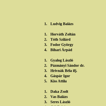
1.
Ludvig Balázs
1.
Horváth Zoltán
2.
Tóth Szilárd
3.
Fodor György
4.
Bihari Árpád
1.
Gyalog László
2.
Pázmányi Sándor dr.
3.
Hrivnák Béla ifj.
4.
Gáspár Igor
5.
Kiss Attila
1.
Daka Zsolt
2.
Vas Balázs
3.
Seres László