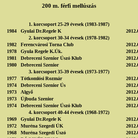
200 m. férfi mellúszás
1. korcsoport 25-29 évesek (1983-1987)
1984
Gyulai Dr.Regele K
2012.
2. korcsoport 30-34 évesek (1978-1982)
1982
Ferencvárosi Torna Club
2012.
1978
Gyula Regele K.Úk.
2012.
1981
Debreceni Szenior Úszó Klub
2012.
1980
Debreceni Szenior
2012.
3. korcsoport 35-39 évesek (1973-1977)
1977
Tótkomlósi Rozmár
2012.
1974
Debreceni Szenior Ús
2012.
1973
Algyő
2012.
1973
Újbuda Szenior
2012.
1974
Debreceni Szenior Úszó Klub
2012.
4. korcsoport 40-44 évesek (1968-1972)
1969
Gyulai Dr.Regele K
2012.
1972
Muréna Szegedi ÚK
2012.
1968
Muréna Szegedi Úszó
2012.