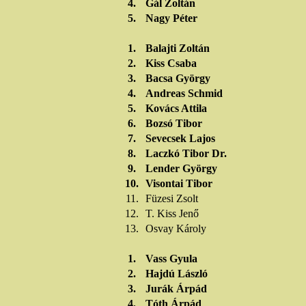
4.
Gál Zoltán
5.
Nagy Péter
1.
Balajti Zoltán
2.
Kiss Csaba
3.
Bacsa György
4.
Andreas Schmid
5.
Kovács Attila
6.
Bozsó Tibor
7.
Sevecsek Lajos
8.
Laczkó Tibor Dr.
9.
Lender György
10.
Visontai Tibor
11.
Füzesi Zsolt
12.
T. Kiss Jenő
13.
Osvay Károly
1.
Vass Gyula
2.
Hajdú László
3.
Jurák Árpád
4.
Tóth Árpád