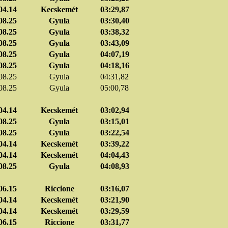
04.14
Kecskemét
03:29,87
08.25
Gyula
03:30,40
08.25
Gyula
03:38,32
08.25
Gyula
03:43,09
08.25
Gyula
04:07,19
08.25
Gyula
04:18,16
08.25
Gyula
04:31,82
08.25
Gyula
05:00,78
04.14
Kecskemét
03:02,94
08.25
Gyula
03:15,01
08.25
Gyula
03:22,54
04.14
Kecskemét
03:39,22
04.14
Kecskemét
04:04,43
08.25
Gyula
04:08,93
06.15
Riccione
03:16,07
04.14
Kecskemét
03:21,90
04.14
Kecskemét
03:29,59
06.15
Riccione
03:31,77