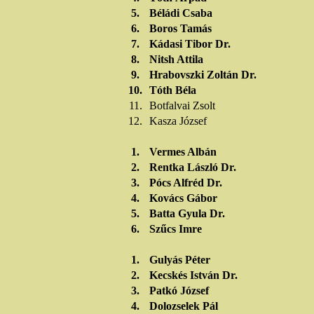
5.
Béládi Csaba
6.
Boros Tamás
7.
Kádasi Tibor Dr.
8.
Nitsh Attila
9.
Hrabovszki Zoltán Dr.
10.
Tóth Béla
11.
Botfalvai Zsolt
12.
Kasza József
1.
Vermes Albán
2.
Rentka László Dr.
3.
Pócs Alfréd Dr.
4.
Kovács Gábor
5.
Batta Gyula Dr.
6.
Szűcs Imre
1.
Gulyás Péter
2.
Kecskés István Dr.
3.
Patkó József
4.
Dolozselek Pál