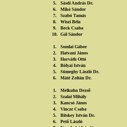
5.
Sásdi András Dr.
6.
Mikó Sándor
7.
Szabó Tamás
8.
Wiszi Béla
9.
Beck Csaba
10.
Gál Sándor
1.
Somlai Gábor
2.
Hatvani János
3.
Horváth Ottó
4.
Bólyai István
5.
Sümeghy László Dr.
6.
Máté Zoltán Dr.
1.
Melkuhn Dezső
2.
Szalai Mihály
3.
Kancsó János
4.
Vincze Csaba
5.
Bitskey István Dr.
6.
Pető László