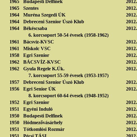
1965
Budapesti Delfinek
2012.
1965
Szentes
2012.
1964
Muréna Szegedi ÚK
2012.
1964
Debreceni Szenior Úszó Klub
2012.
1964
Békéscsaba
2012.
6. korcsoport 50-54 évesek (1958-1962)
1961
Bácsvíz-KVSC
2012.
1961
Miskolc VSC
2012.
1958
Egri Szenior
2012.
1962
BÁCSVÍZ-KVSC
2012.
1962
Gyula Regele K.Úk.
2012.
7. korcsoport 55-59 évesek (1953-1957)
1957
Debreceni Szenior Úszó Klub
2012.
1956
Egri Senior ÚK
2012.
8. korcsoport 60-64 évesek (1948-1952)
1952
Egri Szenior
2012.
1951
Egyéni Induló
2012.
1950
Budapesti Delfinek
2012.
1950
Hódmezővásárhely
2012.
1951
Tótkomlósi Rozmár
2012.
1951
Pécsi TÁSI
2012.