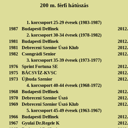
200 m. férfi hátúszás
1. korcsoport 25-29 évesek (1983-1987)
1987
Budapesti Delfinek
2012.
2. korcsoport 30-34 évesek (1978-1982)
1981
Budapesti Delfinek
2012.
1981
Debreceni Szenior Úszó Klub
2012.
1982
Csongrádi Senior
2012.
3. korcsoport 35-39 évesek (1973-1977)
1976
Sprint Fortuna SE
2012.
1975
BÁCSVÍZ-KVSC
2012.
1973
Újbuda Szenior
2012.
4. korcsoport 40-44 évesek (1968-1972)
1968
Budapesti Delfinek
2012.
1970
Debreceni Szenior Úszó
2012.
1969
Debreceni Szenior Úszó Klub
2012.
5. korcsoport 45-49 évesek (1963-1967)
1966
Budapesti Delfinek
2012.
1967
Gyulai Dr.Regele K
2012.