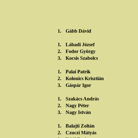
1.
Gább Dávid
1.
Lábadi József
2.
Fodor György
3.
Kocsis Szabolcs
1.
Palai Patrik
2.
Kolonics Krisztián
3.
Gáspár Igor
1.
Szakács András
2.
Nagy Péter
3.
Nagy István
1.
Balajti Zoltán
2.
Czuczi Mátyás