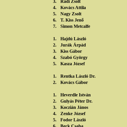
3.
Rádi Zsolt
4.
Kovács Attila
5.
Nagy Zsolt
6.
T. Kiss Jenő
7.
Simon Metcalfe
1.
Hajdú László
2.
Jurák Árpád
3.
Kiss Gábor
4.
Szabó György
5.
Kasza József
1.
Rentka László Dr.
2.
Kovács Gábor
1.
Heverdle István
2.
Gulyás Péter Dr.
3.
Koczián János
4.
Zenke József
5.
Fodor László
6.
Beck Csaba