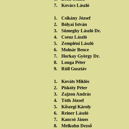
7.
Kovács László
1.
Csikány József
2.
Bólyai István
3.
Sümeghy László Dr.
4.
Cseuz László
5.
Zempléni László
6.
Molnár Bence
7.
Horkay György Dr.
8.
Longa Péter
9.
Rüll Gusztáv
1.
Kováts Miklós
2.
Piskóty Péter
3.
Zajzon András
4.
Tóth József
5.
Kőszegi Károly
6.
Reiner László
7.
Kancsó János
8.
Melkuhn Dezső