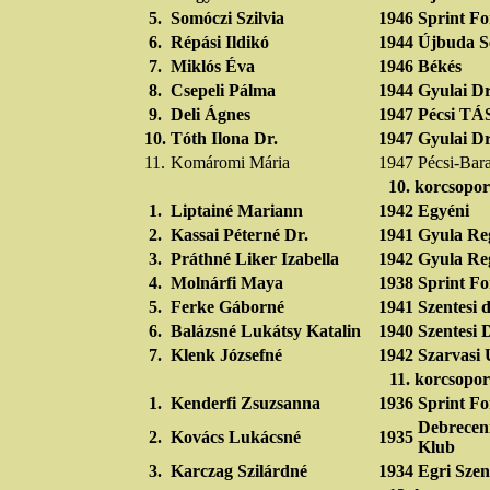
5.
Somóczi Szilvia
1946
Sprint F
6.
Répási Ildikó
1944
Újbuda S
7.
Miklós Éva
1946
Békés
8.
Csepeli Pálma
1944
Gyulai Dr
9.
Deli Ágnes
1947
Pécsi TÁ
10.
Tóth Ilona Dr.
1947
Gyulai Dr
11.
Komáromi Mária
1947
Pécsi-Ba
10. korcsopor
1.
Liptainé Mariann
1942
Egyéni
2.
Kassai Péterné Dr.
1941
Gyula Re
3.
Práthné Liker Izabella
1942
Gyula Re
4.
Molnárfi Maya
1938
Sprint Fo
5.
Ferke Gáborné
1941
Szentesi d
6.
Balázsné Lukátsy Katalin
1940
Szentesi 
7.
Klenk Józsefné
1942
Szarvasi
11. korcsopor
1.
Kenderfi Zsuzsanna
1936
Sprint Fo
Debreceni
2.
Kovács Lukácsné
1935
Klub
3.
Karczag Szilárdné
1934
Egri Szen