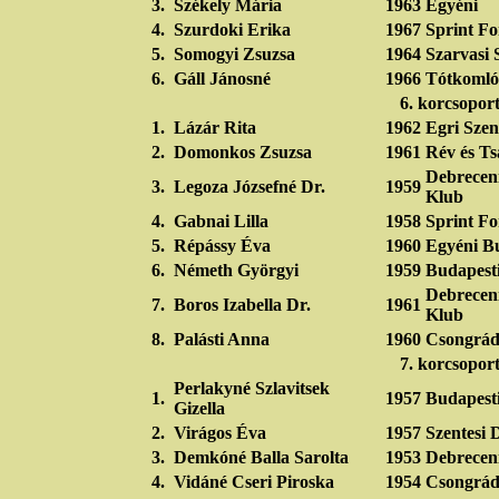
3.
Székely Mária
1963
Egyéni
4.
Szurdoki Erika
1967
Sprint Fo
5.
Somogyi Zsuzsa
1964
Szarvasi 
6.
Gáll Jánosné
1966
Tótkomló
6. korcsopor
1.
Lázár Rita
1962
Egri Szen
2.
Domonkos Zsuzsa
1961
Rév és T
Debreceni
3.
Legoza Józsefné Dr.
1959
Klub
4.
Gabnai Lilla
1958
Sprint Fo
5.
Répássy Éva
1960
Egyéni B
6.
Németh Györgyi
1959
Budapesti
Debreceni
7.
Boros Izabella Dr.
1961
Klub
8.
Palásti Anna
1960
Csongrádi
7. korcsopor
Perlakyné Szlavitsek
1.
1957
Budapesti
Gizella
2.
Virágos Éva
1957
Szentesi 
3.
Demkóné Balla Sarolta
1953
Debreceni
4.
Vidáné Cseri Piroska
1954
Csongrád