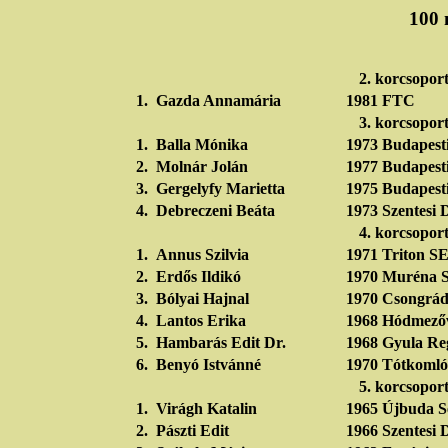
100 
2. korcsopor
1.
Gazda Annamária
1981
FTC
3. korcsopor
1.
Balla Mónika
1973
Budapesti
2.
Molnár Jolán
1977
Budapesti
3.
Gergelyfy Marietta
1975
Budapesti
4.
Debreczeni Beáta
1973
Szentesi 
4. korcsopor
1.
Annus Szilvia
1971
Triton S
2.
Erdős Ildikó
1970
Muréna S
3.
Bólyai Hajnal
1970
Csongrád
4.
Lantos Erika
1968
Hódmezőv
5.
Hambarás Edit Dr.
1968
Gyula Re
6.
Benyó Istvánné
1970
Tótkomló
5. korcsopor
1.
Virágh Katalin
1965
Újbuda S
2.
Pászti Edit
1966
Szentesi 