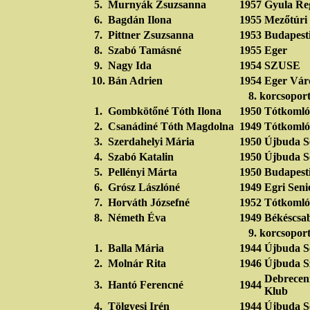
5.
Murnyák Zsuzsanna
1957
Gyula Re
6.
Bagdán Ilona
1955
Mezőtúri
7.
Pittner Zsuzsanna
1953
Budapesti
8.
Szabó Tamásné
1955
Eger
9.
Nagy Ida
1954
SZUSE
10.
Bán Adrien
1954
Eger Vár
8. korcsopor
1.
Gombkötőné Tóth Ilona
1950
Tótkomló
2.
Csanádiné Tóth Magdolna
1949
Tótkomló
3.
Szerdahelyi Mária
1950
Újbuda S
4.
Szabó Katalin
1950
Újbuda S
5.
Pellényi Márta
1950
Budapesti
6.
Grósz Lászlóné
1949
Egri Seni
7.
Horváth Józsefné
1952
Tótkomló
8.
Németh Éva
1949
Békéscsab
9. korcsopor
1.
Balla Mária
1944
Újbuda S
2.
Molnár Rita
1946
Újbuda S
Debreceni
3.
Hantó Ferencné
1944
Klub
4.
Tölgyesi Irén
1944
Újbuda S