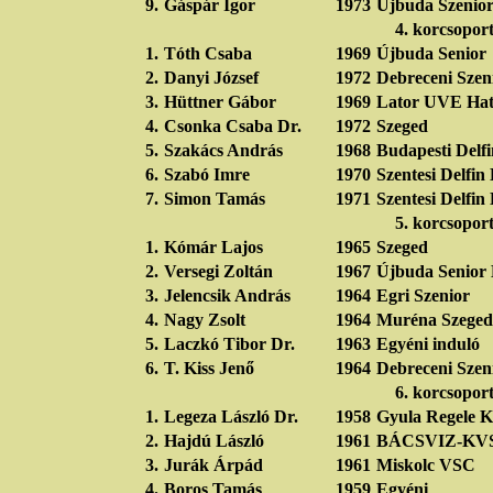
9.
Gáspár Igor
1973
Újbuda Szenio
4. korcsopor
1.
Tóth Csaba
1969
Újbuda Senior
2.
Danyi József
1972
Debreceni Szen
3.
Hüttner Gábor
1969
Lator UVE Ha
4.
Csonka Csaba Dr.
1972
Szeged
5.
Szakács András
1968
Budapesti Delf
6.
Szabó Imre
1970
Szentesi Delfi
7.
Simon Tamás
1971
Szentesi Delfi
5. korcsopor
1.
Kómár Lajos
1965
Szeged
2.
Versegi Zoltán
1967
Újbuda Senior 
3.
Jelencsik András
1964
Egri Szenior
4.
Nagy Zsolt
1964
Muréna Szeged
5.
Laczkó Tibor Dr.
1963
Egyéni induló
6.
T. Kiss Jenő
1964
Debreceni Szen
6. korcsopor
1.
Legeza László Dr.
1958
Gyula Regele K
2.
Hajdú László
1961
BÁCSVIZ-KV
3.
Jurák Árpád
1961
Miskolc VSC
4.
Boros Tamás
1959
Egyéni