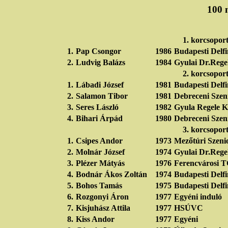
100 m
1. korcsopor
1.
Pap Csongor
1986
Budapesti Delf
2.
Ludvig Balázs
1984
Gyulai Dr.Rege
2. korcsopor
1.
Lábadi József
1981
Budapesti Delf
2.
Salamon Tibor
1981
Debreceni Szen
3.
Seres László
1982
Gyula Regele K
4.
Bihari Árpád
1980
Debreceni Szen
3. korcsopor
1.
Csipes Andor
1973
Mezőtúri Szeni
2.
Molnár József
1974
Gyulai Dr.Rege
3.
Plézer Mátyás
1976
Ferencvárosi 
4.
Bodnár Ákos Zoltán
1974
Budapesti Delf
5.
Bohos Tamás
1975
Budapesti Delf
6.
Rozgonyi Áron
1977
Egyéni induló
7.
Kisjuhász Attila
1977
HSÚVC
8.
Kiss Andor
1977
Egyéni