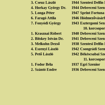
3.
Cseuz László
1944
Szentesi Delfi
4.
Horkay György Dr.
1944
Debreceni Szen
5.
Longa Péter
1947
Sprint Fortuna
6.
Faragó Attila
1946
Hódmezővásárh
7.
Fonyódi György
1943
Esztergomi Sen
10. korcsopor
1.
Krasznai Róbert
1940
Debreceni Szen
2.
Bitskey István Dr.
1941
Debreceni Szen
3.
Melkuhn Dezső
1938
Szentesi Delfi
4.
Eszenyi László
1942
Csongrádi Szen
5.
Pető László
1942
Békéscsabai Sz
11. korcsopor
1.
Fodor Béla
1937
Egri Szenior
2.
Szántó Endre
1936
Debreceni Szen