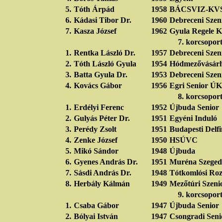
5.
Tóth Árpád
1958
BÁCSVIZ-KV
6.
Kádasi Tibor Dr.
1960
Debreceni Szen
7.
Kasza József
1962
Gyula Regele K
7. korcsopor
1.
Rentka László Dr.
1957
Debreceni Szen
2.
Tóth László Gyula
1954
Hódmezővásárh
3.
Batta Gyula Dr.
1953
Debreceni Szen
4.
Kovács Gábor
1956
Egri Senior ÚK
8. korcsopor
1.
Erdélyi Ferenc
1952
Újbuda Senior
2.
Gulyás Péter Dr.
1951
Egyéni Induló
3.
Perédy Zsolt
1951
Budapesti Delf
4.
Zenke József
1950
HSÚVC
5.
Mikó Sándor
1948
Újbuda
6.
Gyenes András Dr.
1951
Muréna Szeged
7.
Sásdi András Dr.
1948
Tótkomlósi Ro
8.
Herbály Kálmán
1949
Mezőtúri Szeni
9. korcsopor
1.
Csaba Gábor
1947
Újbuda Senior
2.
Bólyai István
1947
Csongradi Seni