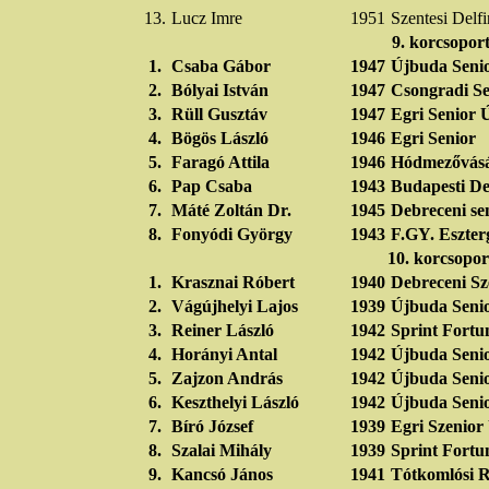
13.
Lucz Imre
1951
Szentesi Delf
9. korcsopor
1.
Csaba Gábor
1947
Újbuda Seni
2.
Bólyai István
1947
Csongradi Se
3.
Rüll Gusztáv
1947
Egri Senior
4.
Bögös László
1946
Egri Senior
5.
Faragó Attila
1946
Hódmezővásá
6.
Pap Csaba
1943
Budapesti De
7.
Máté Zoltán Dr.
1945
Debreceni se
8.
Fonyódi György
1943
F.GY. Eszte
10. korcsopor
1.
Krasznai Róbert
1940
Debreceni Sz
2.
Vágújhelyi Lajos
1939
Újbuda Seni
3.
Reiner László
1942
Sprint Fortu
4.
Horányi Antal
1942
Újbuda Seni
5.
Zajzon András
1942
Újbuda Seni
6.
Keszthelyi László
1942
Újbuda Seni
7.
Bíró József
1939
Egri Szenior
8.
Szalai Mihály
1939
Sprint Fortu
9.
Kancsó János
1941
Tótkomlósi 