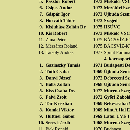
5.
Pásztor Róbert
1973
Miskolci VS
6.
Csipes Andor
1973
Mezőtúri Sze
7.
Gáspár Igor
1973
Újbuda Szen
8.
Horváth Tibor
1973
Szeged
9.
Kisjuhász Zoltán Dr.
1975
HSÚVC
10.
Kis Róbert
1973
Miskolc VSC
11.
Zima Péter
1975
BÁCSVÍZ-K
12.
Mészáros Roland
1975
BÁCSVÍZ-K
13.
Tarsoly András
1977
Sprint Fortun
4. korcsopor
1.
Gazinszky Tamás
1971
Budapesti De
2.
Tóth Csaba
1969
Újbuda Seni
3.
Danyi József
1972
Debreceni Sz
4.
Balla Zoltán
1968
Újbuda Seni
5.
Kiss Csaba Dr.
1972
Muréna Szeg
6.
Falvi Zsolt
1972
Győri Zabolá
7.
Tar Krisztián
1969
Békéscsabai 
8.
Komlai Viktor
1969
Mint A Hal E
9.
Hüttner Gábor
1969
Lator UVE 
10.
Seres László
1968
Muréna Szeg
11.
Pick Ronald
1970
Budapest