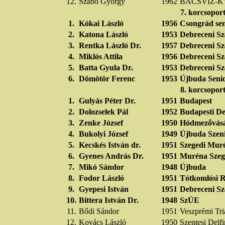
12.
Szabó György
1962
BÁCSVÍZ-K
7. korcsopor
1.
Kókai László
1956
Csongrád sen
2.
Katona László
1953
Debreceni Sz
3.
Rentka László Dr.
1957
Debreceni Sz
4.
Miklós Attila
1956
Debreceni Sz
5.
Batta Gyula Dr.
1953
Debreceni Sz
6.
Dömötör Ferenc
1953
Újbuda Seni
8. korcsopor
1.
Gulyás Péter Dr.
1951
Budapest
2.
Dolozselek Pál
1952
Budapesti De
3.
Zenke József
1950
Hódmezővásá
4.
Bukolyi József
1949
Újbuda Szen
5.
Kecskés István dr.
1951
Szegedi Mu
6.
Gyenes András Dr.
1951
Muréna Szeg
7.
Mikó Sándor
1948
Újbuda
8.
Fodor László
1951
Tótkomlósi 
9.
Gyepesi István
1951
Debreceni Sz
10.
Bittera István Dr.
1948
SzÚE
11.
Bődi Sándor
1951
Veszprémi Tri
12.
Kovács László
1950
Szentesi Delf