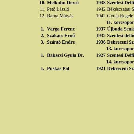
10.
Melkuhn Dezső
1938
Szentesi Del
11.
Pető László
1942
Békéscsabai S
12.
Barna Mátyás
1942
Gyula Regele
11. korcsopor
1.
Varga Ferenc
1937
Újbuda Seni
2.
Szakács Ernő
1935
Szentesi delf
3.
Szántó Endre
1936
Debreceni Sz
13. korcsopor
1.
Bakacsi Gyula Dr.
1927
Szentesi Del
14. korcsopor
1.
Puskás Pál
1921
Debreceni Sz