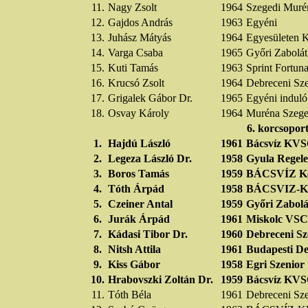
11.
Nagy Zsolt
1964
Szegedi Mur
12.
Gajdos András
1963
Egyéni
13.
Juhász Mátyás
1964
Egyesületen K
14.
Varga Csaba
1965
Győri Zabolát
15.
Kuti Tamás
1963
Sprint Fortun
16.
Krucsó Zsolt
1964
Debreceni Sz
17.
Grigalek Gábor Dr.
1965
Egyéni induló
18.
Osvay Károly
1964
Muréna Szeg
6. korcsopor
1.
Hajdú László
1961
Bácsvíz KV
2.
Legeza László Dr.
1958
Gyula Regele
3.
Boros Tamás
1959
BÁCSVÍZ Ke
4.
Tóth Árpád
1958
BÁCSVIZ-
5.
Czeiner Antal
1959
Győri Zabolá
6.
Jurák Árpád
1961
Miskolc VSC
7.
Kádasi Tibor Dr.
1960
Debreceni Sz
8.
Nitsh Attila
1961
Budapesti De
9.
Kiss Gábor
1958
Egri Szenior
10.
Hrabovszki Zoltán Dr.
1959
Bácsvíz KV
11.
Tóth Béla
1961
Debreceni Sz