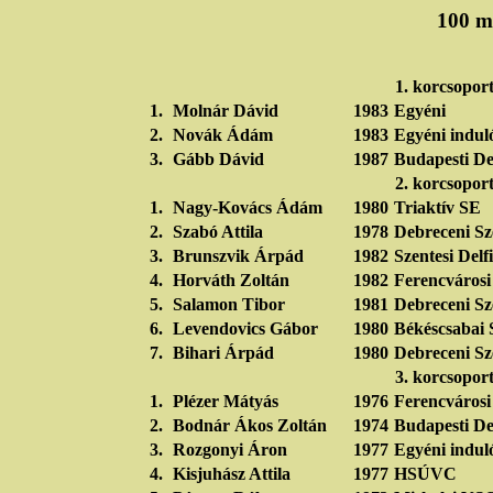
100 m.
1. korcsopor
1.
Molnár Dávid
1983
Egyéni
2.
Novák Ádám
1983
Egyéni indul
3.
Gább Dávid
1987
Budapesti De
2. korcsopor
1.
Nagy-Kovács Ádám
1980
Triaktív SE
2.
Szabó Attila
1978
Debreceni Sz
3.
Brunszvik Árpád
1982
Szentesi Delf
4.
Horváth Zoltán
1982
Ferencvárosi
5.
Salamon Tibor
1981
Debreceni Sz
6.
Levendovics Gábor
1980
Békéscsabai 
7.
Bihari Árpád
1980
Debreceni Sz
3. korcsopor
1.
Plézer Mátyás
1976
Ferencváros
2.
Bodnár Ákos Zoltán
1974
Budapesti De
3.
Rozgonyi Áron
1977
Egyéni indul
4.
Kisjuhász Attila
1977
HSÚVC