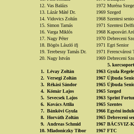
12.
Vas Balázs
1972
Muréna Szeg
13.
Lázár Máté Dr.
1969
Szeged
14.
Vidovics Zoltán
1968
Szentesi senio
15.
Simon Tamás
1971
Szentesi Delf
16.
Varga Miklós
1968
Kaposvári Ar
17.
Nagy Péter
1970
Debreceni Sz
18.
Bögös László ifj
1971
Egri Senior
19.
Terebessy Tamás Dr.
1971
Ferencvárosi 
20.
Nagy István
1969
Debreceni Sz
5. korcsopor
1.
Lévay Zoltán
1963
Gyula Regele
2.
Versegi Zoltán
1967
Újbuda Senio
3.
Rékási Sándor
1965
Újbuda Seni
4.
Kómár Lajos
1965
Szeged
5.
Sevecsek Lajos
1963
Sprint Fortu
6.
Kovács Attila
1965
Szentes
7.
Bánkövi Gyula
1966
Egyéni indul
8.
Horváth Zoltán
1965
Debreceni se
9.
Andreas Schmid
1967
BÁCSVIZ-
10.
Mladoniczky Tibor
1967
FTC