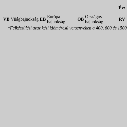
Év:
Európa
Országos
VB
Világbajnokság
EB
OB
RV
bajnokság
bajnokság
*Felkészülési azaz kézi időmérésű versenyeken a 400, 800 és 150