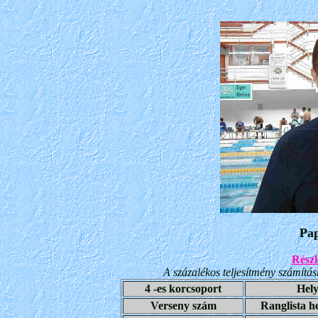
Pap
Részl
A százalékos teljesítmény számítá
4 -es korcsoport
Hely
Verseny szám
Ranglista h