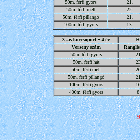
50m. férfi gyors
21.
50m. férfi mell
22.
50m. férfi pillangó
21.
100m. férfi gyors
13.
3 -as korcsoport + 4 év
He
Verseny szám
Ranglis
50m. férfi gyors
21
50m. férfi hát
23
50m. férfi mell
26
50m. férfi pillangó
21
100m. férfi gyors
16
400m. férfi gyors
8
V