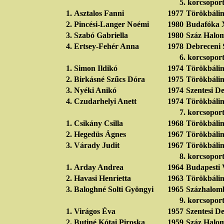
5. korcsopor
1.
Asztalos Fanni
1977
Törökbálin
2.
Pincési-Langer Noémi
1980
Budafóka 
3.
Szabó Gabriella
1980
Száz Halom
4.
Ertsey-Fehér Anna
1978
Debreceni 
6. korcsopor
1.
Simon Ildikó
1974
Törökbálin
2.
Birkásné Szűcs Dóra
1975
Törökbálin
3.
Nyéki Anikó
1974
Szentesi D
4.
Czudarhelyi Anett
1974
Törökbálin
7. korcsopor
1.
Csikány Csilla
1968
Törökbálin
2.
Hegedüs Ágnes
1967
Törökbálin
3.
Várady Judit
1967
Törökbálin
8. korcsopor
1.
Arday Andrea
1964
Budapesti 
2.
Havasi Henrietta
1963
Törökbálin
3.
Baloghné Solti Gyöngyi
1965
Százhalom
9. korcsopor
1.
Virágos Éva
1957
Szentesi D
2.
Butiné Kótai Piroska
1959
Száz Halo