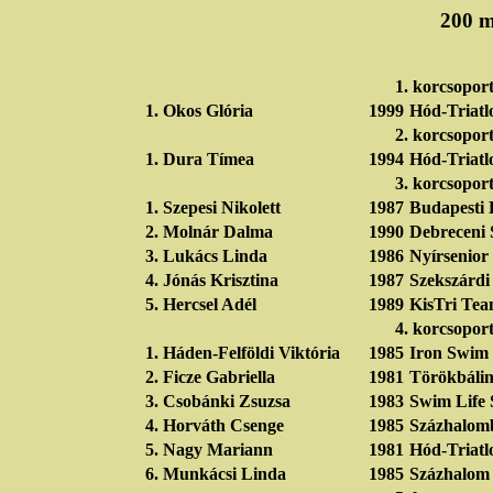
200 m
1. korcsopor
1.
Okos Glória
1999
Hód-Triatl
2. korcsopor
1.
Dura Tímea
1994
Hód-Triatl
3. korcsopor
1.
Szepesi Nikolett
1987
Budapesti 
2.
Molnár Dalma
1990
Debreceni 
3.
Lukács Linda
1986
Nyírsenior
4.
Jónás Krisztina
1987
Szekszárd
5.
Hercsel Adél
1989
KisTri Te
4. korcsopor
1.
Háden-Felföldi Viktória
1985
Iron Swim
2.
Ficze Gabriella
1981
Törökbálin
3.
Csobánki Zsuzsa
1983
Swim Life
4.
Horváth Csenge
1985
Százhalom
5.
Nagy Mariann
1981
Hód-Triatl
6.
Munkácsi Linda
1985
Százhalom 